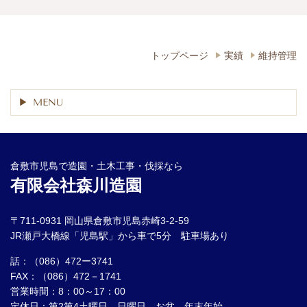
トップページ
実績
維持管理
MENU
倉敷市児島で造園・土木工事・伐採なら
有限会社森川造園
〒711-0931 岡山県倉敷市児島赤崎3-2-59
JR瀬戸大橋線「児島駅」から車で5分 駐車場あり
話：（086）472ー3741
FAX：（086）472－1741
営業時間：8：00～17：00
定休日：第2第4土曜日、日曜日、お盆、年末年始