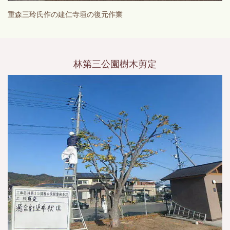
重森三玲氏作の建仁寺垣の復元作業
林第三公園樹木剪定