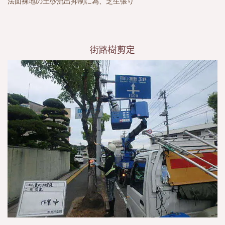
法面裸地の土砂流出抑制に為、芝生張り
街路樹剪定