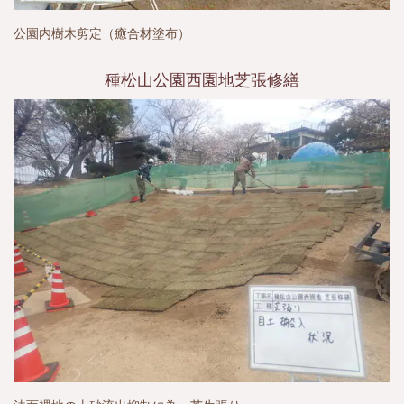
公園内樹木剪定（癒合材塗布）
種松山公園西園地芝張修繕