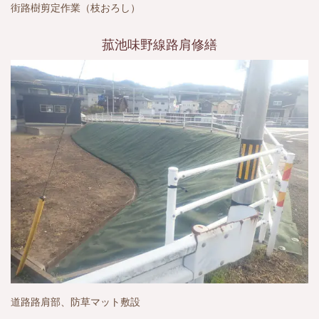
街路樹剪定作業（枝おろし）
菰池味野線路肩修繕
道路路肩部、防草マット敷設